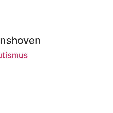
ünshoven
utismus